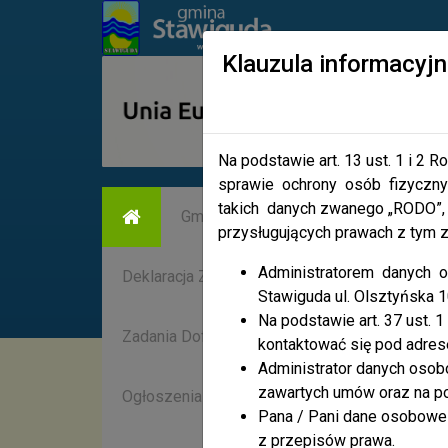
Klauzula informacyj
Na podstawie art. 13 ust. 1 i 2
sprawie ochrony osób fizycz
takich danych zwanego „RODO”, 
Gmina
Informator turysty
Dl
przysługujących prawach z tym 
Administratorem danych o
Deklaracja Zródła Ciepła CEEB
Dodatek O
Stawiguda ul. Olsztyńska 1
Na podstawie art. 37 ust. 
Zadania Dofinansowane z Budżetu Państwa
kontaktować się pod adres
Administrator danych oso
zawartych umów oraz na po
Ogłoszenia dotyczące procedur planistycznyc
Pana / Pani dane osobowe 
z przepisów prawa.