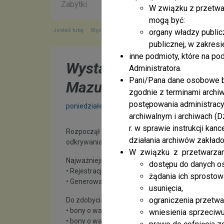
Zabytki
Kontakty
Plan ogólny gminy
W związku z przetwa
mogą być:
Jesteś tutaj:
Wystartowała nowa edycja Bonu Turystycznego na
organy władzy public
publicznej, w zakres
inne podmioty, które na p
Wystartowała nowa edyc
Administratora.
Pani/Pana dane osobowe bę
Mazurach
zgodnie z terminami archi
postępowania administracyj
poniedziałek 16 lutego 2026
archiwalnym i archiwach (D
r. w sprawie instrukcji kan
Rozpoczął się nabór obiektów noclegowych do kole
działania archiwów zakład
odkrywania naszego regionu przez cały rok.
W związku z przetwarzan
Najważniejsze terminy:
dostępu do danych o
• Rejestracja uczestników: 23–27 lutego
żądania ich sprostow
• Generowanie bonów: 27 lutego, godz. 11:00–12:
usunięcia,
ograniczenia przetwa
Do zdobycia:
• bony o wartości 300 zł
wniesienia sprzeciw
• bony o wartości 500 zł