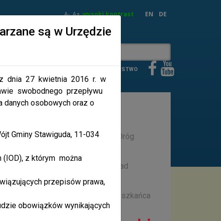
A-
A+
wysoki kontrast
EN
DE
arzane są w Urzędzie
IA
HISTORIA
PRZYRODA
BEZPIECZEŃSTWO
9 z dnia 27 kwietnia 2016 r. w
rawie swobodnego przepływu
ia danych osobowych oraz o
Fundusz Inwestycji Lokalnych
jt Gminy Stawiguda, 11-034
Rządowy Fundusz Rozwoju Dróg
ch (IOD), z którym można
30
Rządowy Fundusz Polski Ład
wiązujących przepisów prawa,
bytków
Stawigudzka Karta Mieszkańca
gudzie obowiązków wynikających