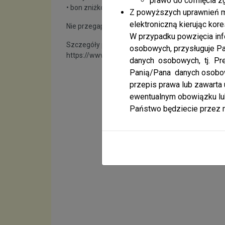
prawo do cofnięcia z
• bon zniżkowy 10%
Z powyższych uprawnień mo
elektroniczną kierując kor
Nie przegap okazji na wypoczynek w jednym z najp
W przypadku powzięcia in
Szczegóły programu:
osobowych, przysługuje P
https://www.bonwarmiamazury.pl/
danych osobowych, tj. Pr
Panią/Pana danych osobow
przepis prawa lub zawart
ewentualnym obowiązku lub
Państwo będziecie przez m