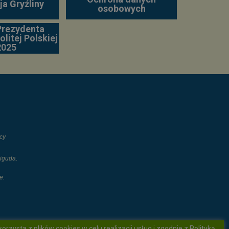
ja Gryźliny
osobowych
Prezydenta
litej Polskiej
2025
cy
iguda.
e.
orzysta z plików cookies w celu realizacji usług i zgodnie z
Polityką