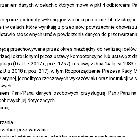
rzaniem danych w celach o których mowa w pkt 4 odbiorcami 
 Warmii i Mazurach
znej oraz podmioty wykonujące zadania publiczne lub działając
ie i w celach, które wynikają z przepisów powszechnie obowiąz
odstawie stosownych umów powierzenia danych do przetwarzani
ja Bonu Turystycznego na Warmii 
dą przechowywane przez okres niezbędny do realizacji celów 
wizacji określonymi przez ustawy kompetencyjne lub ustawę z d
nego (Dz.U. z 2017 r., poz. 1257) i ustawę z dnia 14 lipca 1983
z.U. z 2018 r., poz. 217), w tym Rozporządzenie Prezesa Rady M
celaryjnej, jednolitych rzeczowych wykazów akt oraz instrukcji w 
jnej edycji programu „Wiosna na Warmii i Mazurach”, który zachęca do
owych.
iem Pani/Pana danych osobowych przysługują Pani/Panu nas
sobowych jej dotyczących,
ania,
00
rzania,
u wobec przetwarzania,