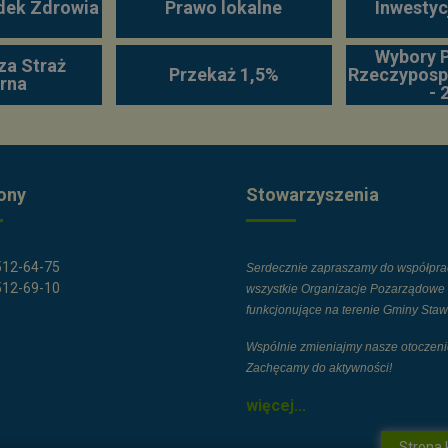
dek Zdrowia
Prawo lokalne
Inwestyc
Wybory 
za Straż
Przekaż 1,5%
Rzeczypospo
rna
- 
ony
Stowarzyszenia
 512-64-75
Serdecznie zapraszamy do współpra
 512-69-10
wszystkie Organizacje Pozarządowe
funkcjonujące na terenie Gminy Staw
Wspólnie zmieniajmy nasze otoczeni
Zachęcamy do aktywności!
więcej...
Strona k