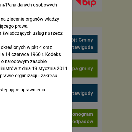
Pani/Pana danych osobowych
e na zlecenie organów władzy
ującego prawa;
a świadczących usług na rzecz
i
Facebook Wójt Gminy
Stawiguda
określonych w pkt 4 oraz
nia 14 czerwca 1960 r. Kodeks
 r. o narodowym zasobie
Mapa gminy
inistrów z dnia 18 stycznia 2011
sprawie organizacji i zakresu
tępujące uprawnienia:
Horyzonty Stawigudy
Harmonogram
wywozu odpadów