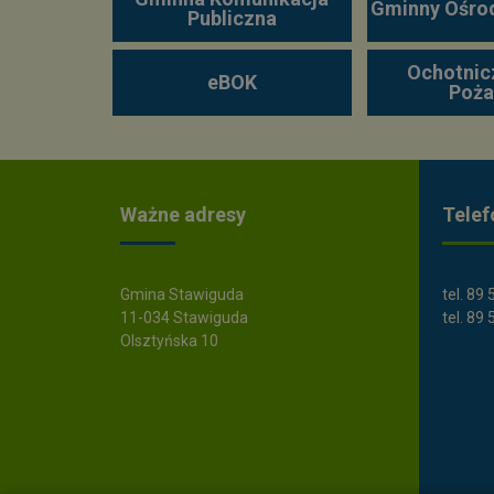
Gminny Ośro
Publiczna
Ochotnic
eBOK
Poża
Ważne adresy
Telef
Gmina Stawiguda
tel. 89
11-034 Stawiguda
tel. 89
Olsztyńska 10