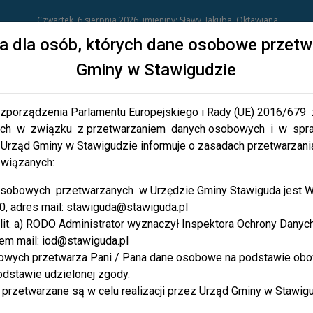
Czwartek, 6 sierpnia 2026, imieniny: Sławy, Jakuba, Oktawiana
na dla osób, których dane osobowe przetw
Gminy w Stawigudzie
WŁADZE
RADA GMINY
GALER
 Rozporządzenia Parlamentu Europejskiego i Rady (UE) 2016/67
nych w związku z przetwarzaniem danych osobowych i w sp
Urząd Gminy w Stawigudzie informuje o zasadach przetwarzan
a mieszkańców
Biznes/Invest in
Urząd
Rządowy 
związanych:
sobowych przetwarzanych w Urzędzie Gminy Stawiguda jest Wó
słonowy
Multimedia
Szczepienia COVID-19
Inne
0, adres mail: stawiguda@stawiguda.pl
1 lit. a) RODO Administrator wyznaczył Inspektora Ochrony Dany
Granty PPGR
Strategia rozwoju Gminy Stawiguda do 20
em mail: iod@stawiguda.pl
bowych przetwarza Pani / Pana dane osobowe na podstawie obo
dstawie udzielonej zgody.
h
Czyste powietrze
Rządowy Program Odbudowy Za
przetwarzane są w celu realizacji przez Urząd Gminy w Stawi