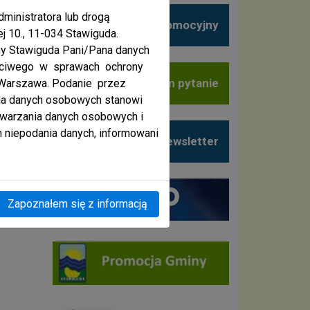
ministratora lub drogą
Film promocyjny
j 10., 11-034 Stawiguda.
ny Stawiguda Pani/Pana danych
aściwego w sprawach ochrony
Zadaj nam pytanie
 Warszawa. Podanie przez
ia danych osobowych stanowi
warzania danych osobowych i
 niepodania danych, informowani
Newsletter
Zapoznałem się z informacją