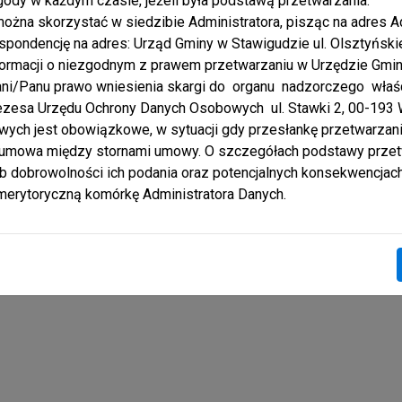
gody w każdym czasie, jeżeli była podstawą przetwarzania.
żna skorzystać w siedzibie Administratora, pisząc na adres Ad
espondencję na adres: Urząd Gminy w Stawigudzie ul. Olsztyńskie
iękniejszych regionów Polski.
formacji o niezgodnym z prawem przetwarzaniu w Urzędzie Gmi
ani/Panu prawo wniesienia skargi do organu nadzorczego wł
ezesa Urzędu Ochrony Danych Osobowych ul. Stawki 2, 00-193
ych jest obowiązkowe, w sytuacji gdy przesłankę przetwarzan
a umowa między stornami umowy. O szczegółach podstawy przet
 dobrowolności ich podania oraz potencjalnych konsekwencjach
erytoryczną komórkę Administratora Danych.